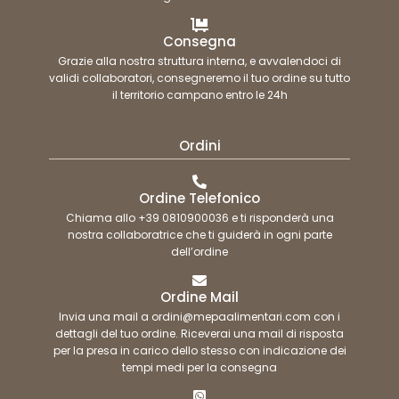
Consegna
Grazie alla nostra struttura interna, e avvalendoci di
validi collaboratori, consegneremo il tuo ordine su tutto
il territorio campano entro le 24h
Ordini
Ordine Telefonico
Chiama allo +39 0810900036 e ti risponderà una
nostra collaboratrice che ti guiderà in ogni parte
dell’ordine
Ordine Mail
Invia una mail a ordini@mepaalimentari.com con i
dettagli del tuo ordine. Riceverai una mail di risposta
per la presa in carico dello stesso con indicazione dei
tempi medi per la consegna