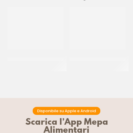
PAC GEL CORNETTO CIOK
M.FROZEN SEMINO PRIMA
ZUCCHERATO P/F
COLAZIONE 36 GR
CT 40 PZ
CT 112 x 36 GR
Disponibile su Apple e Android
Scarica l’App Mepa
Alimentari