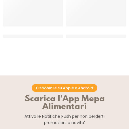
TARTELLETTE FROLLA MICRO AL
TARTELLETTE FROLLA MIGNON Ø
BURRO Ø38
44
CT 300 PZ
CT 250 PZ
Disponibile su Apple e Android
Scarica l’App Mepa
Alimentari
Attiva le Notifiche Push
per non perderti
promozioni e novita’