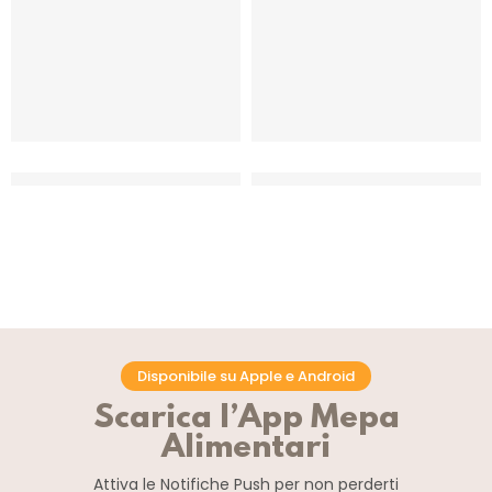
DOMORI AUREA CREMA
DOMORI AUREA CREMA
CIOCCOLATO FONDENTE
NOCCIOLE 40%
CF 3 KG
CF 3 KG
Disponibile su Apple e Android
Scarica l’App Mepa
Alimentari
Attiva le Notifiche Push
per non perderti