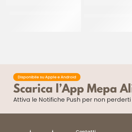
DONUT PINK ”THE SIMPSON” 55GR
LA PALERMITANA – 
ZUCCHERAT
CT 48 x 55 GR
CF 6 KG
Disponibile su Apple e Android
Scarica l’App Mepa A
Attiva le Notifiche Push
per non perdert
Contatti