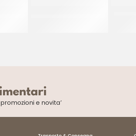
RICOTTA
IDCAM SFOGLIATELLA SANTA ROSA
PAC GEL C
A
140 GR
CT 60 x 140 GR
limentari
i
promozioni e novita’
Trasporto & Consegna