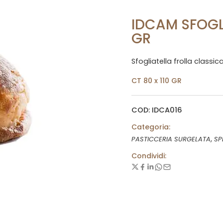
IDCAM SFOGL
GR
Sfogliatella frolla class
CT 80 x 110 GR
COD: IDCA016
Categoria:
,
PASTICCERIA SURGELATA
SP
Condividi: