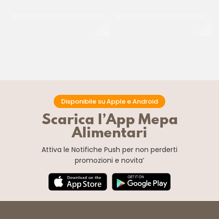
PAC GEL CORNETTO CIOK
DONUT PINK ”THE SIMPSON”
ZUCCHERATO P/F
55GR
CT 40 PZ
CT 48 x 55 GR
Disponibile su Apple e Android
Scarica l’App Mepa
Alimentari
Attiva le Notifiche Push
per non perderti
promozioni e novita’