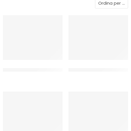
Ordina per
...
DETERGENTE LIQUIDO
DETERGENTE MANUALE PER
LAVASTOVIGLIE
STOVIGLIE
CF 5 LT
CF 5 LT