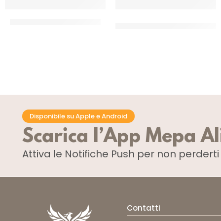
DISINCROSTANTE PER FORNI
DISINFETTANTE SPRAY SANI
ACTIVE
CF 1 LT
CT 750 ML
Disponibile su Apple e Android
Scarica l’App Mepa A
Attiva le Notifiche Push
per non perdert
Contatti