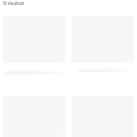
12 risultati
BRILLANTANTE PER
CANDEGGINA CLASSICA
LAVASTOVIGLIE
CF 5 LT
CF 5 LT