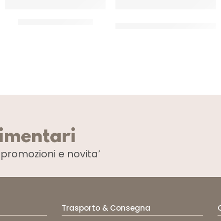
OLICLOR CANDEGGINA
RIGEL BRILLANTANTE PER
LAVASTOVIGLIE
CT 4 x 5 LT
CT 4 x 5 LT
limentari
i
promozioni e novita’
Trasporto & Consegna