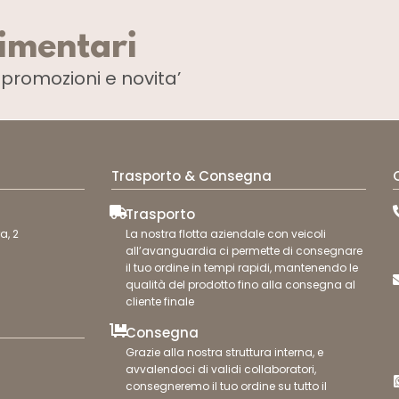
limentari
i
promozioni e novita’
Trasporto & Consegna
Trasporto
a, 2
La nostra flotta aziendale con veicoli
all’avanguardia ci permette di consegnare
il tuo ordine in tempi rapidi, mantenendo le
qualità del prodotto fino alla consegna al
cliente finale
Consegna
Grazie alla nostra struttura interna, e
avvalendoci di validi collaboratori,
consegneremo il tuo ordine su tutto il