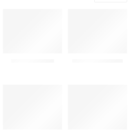
FIORFIORE NATURALIFE
IRCA ACTIBREAD 3 SYST3M
CF 10 KG
CT 6 x 1 KG