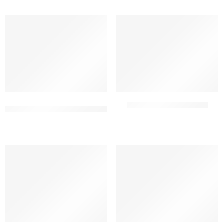
DALLAGIOVANNA –
FIORFIORE LEAVEN-GOLD
BALANCEPOWER
CF 10 KG
CF 5.5 KG