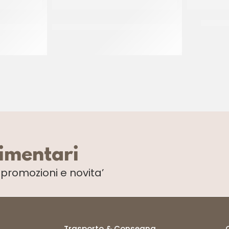
RICOTTA
IDCAM SFOGLIATELLA RICCIA
IDCAM 
A
MIGNON 40 GR
CT 7 KG
limentari
i
promozioni e novita’
Trasporto & Consegna