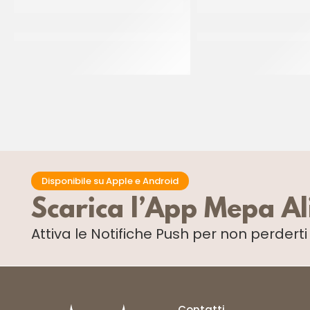
M.FROZEN SEMINO PRIMA
LA PALERMITANA – 
COLAZIONE 36 GR
ZUCCHERAT
CT 112 x 36 GR
CF 6 KG
Disponibile su Apple e Android
Scarica l’App Mepa A
Attiva le Notifiche Push
per non perdert
Contatti