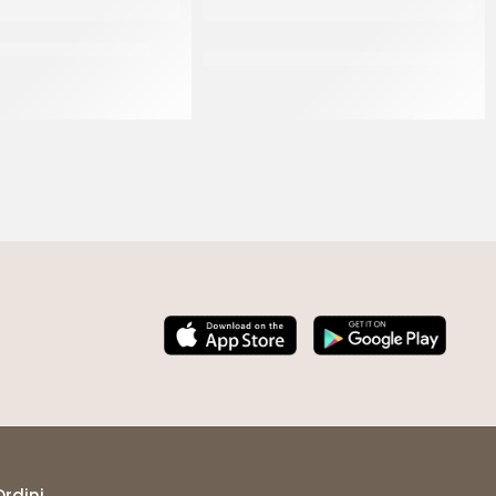
TAPPO MIGNON 16 GR
M.FROZEN MINI CROISSANT AL BURRO
P/F
CT 6 KG
CT 225 PZ
Ordini