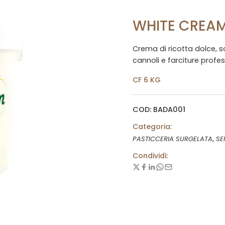
WHITE CREA
Crema di ricotta dolce, s
cannoli e farciture profes
CF 6 KG
COD: BADA001
Categoria:
,
PASTICCERIA SURGELATA
SE
Condividi: