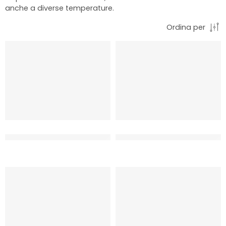
anche a diverse temperature.
Ordina per
CREMA 100% VEGETALE IDEE DI
CREMA VEGETALE DA MONTARE
SOIA HOPLA’
PER CUCINA HOPLA’
CT 20 x 500 ML
CT 12 x 1 LT