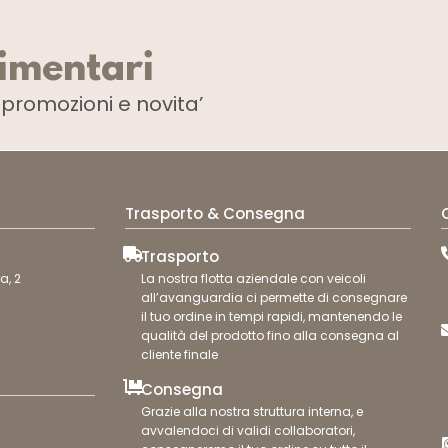
limentari
i
promozioni e novita’
Trasporto & Consegna
Trasporto
a, 2
La nostra flotta aziendale con veicoli
all’avanguardia ci permette di consegnare
il tuo ordine in tempi rapidi, mantenendo le
qualità del prodotto fino alla consegna al
cliente finale
Consegna
Grazie alla nostra struttura interna, e
avvalendoci di validi collaboratori,