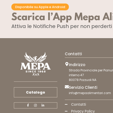
Disponibile su Apple e Android
Scarica l’App Mepa A
Attiva le Notifiche Push
per non perdert
Contatti
Indirizzo
Strada Provinciale per Pianur
interno 47
80078 Pozzuoli NA
Servizio Clienti
Catalogo
info@mepaalimentari.com
Contatti
Privacy Policy