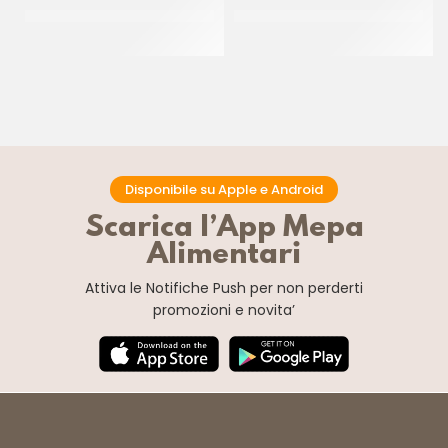
PAC GEL CORNETTO
DONUT PINK ”THE SIMPSON”
STELLATO BLACK&WHITE P/F
55GR
CT 40 PZ
CT 48 x 55 GR
Disponibile su Apple e Android
Scarica l’App Mepa
Alimentari
Attiva le Notifiche Push
per non perderti
promozioni e novita’