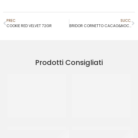
PREC
SUCC.
COOKIE RED VELVET 72GR
BRIDOR CORNETTO CACAO&NOCCIOLE 40GR COD.42972
Prodotti Consigliati
DONUT GLASSATO ”MILKA”
M.FROZEN MINI CROISSANT
55GR
AL BURRO P/F
CT 48 x 55 GR
CT 225 PZ