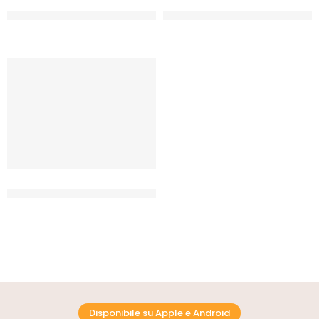
RUFFINI AROMA EMULSIONATO
RUFFINI AROMA EMULSIONATO
PANETTONE
POKER
CF 1 KG
CF 1 KG
RUFFINI AROMA EMULSIONATO
VANIGLIA
CF 1 KG
Disponibile su Apple e Android