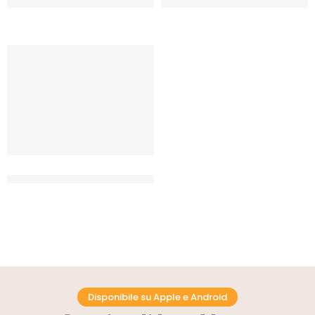
ITALIANA
BIANCA
CF 25 KG
CF 25 KG
SPIGADORO – FARINA 00
ITALIANA
CF 25 KG
Disponibile su Apple e Android