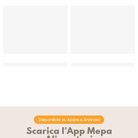
COLORANTE SPRAY PASTELLO
COLORANTE SPRAY PASTELLO
VERDE CLASSICO
VERDE LIME
CF 250 ML
CT 12 x 250 ML
Disponibile su Apple e Android
Scarica l’App Mepa