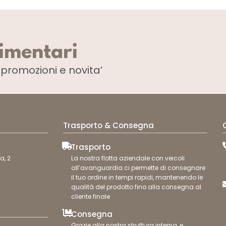
limentari
i
promozioni e novita’
Trasporto & Consegna
Trasporto
a, 2
La nostra flotta aziendale con veicoli
all’avanguardia ci permette di consegnare
il tuo ordine in tempi rapidi, mantenendo le
qualità del prodotto fino alla consegna al
cliente finale
Consegna
Grazie alla nostra struttura interna, e