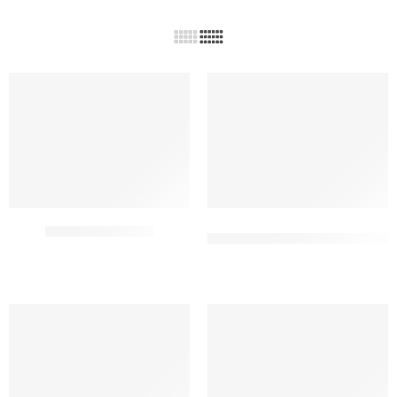
FARCIFORNO FICO
FRUTTA IN CREMA AL
MANDARINO
CF 6 KG
CF 3.5 KG