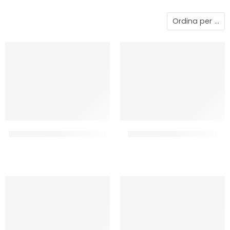
Ordina per
...
IRCA FRUTTIDOR ALBICOCCA
IRCA FRUTTIDOR AMARENA
CF 3.3 KG
CF 5.5 KG