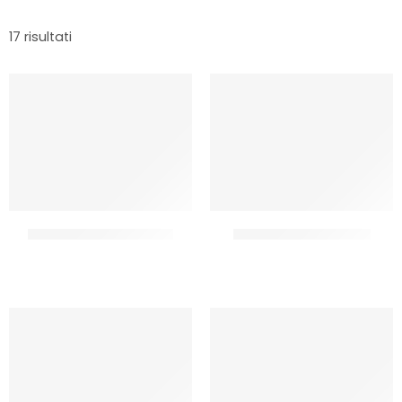
17 risultati
AMBROSIO COTOGNATA
FARCIFORNO AMARENA
CF 5.5 KG
CF 6 KG