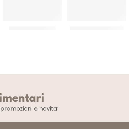
DONA CARMEN SANGRIA
FILETTI DI ACCIUGHE IN OLIO
CF 1,5 LT
CF 720 GR
limentari
i
promozioni e novita’