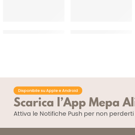
DEMETRA FUNGHI PORCINI
DEMETRA FUNGHI PORCINI
TRIFOLATI A FETTE
TRIFOLATI DEL CAMPESINO
CF 700 GR
CF 700 GR
Disponibile su Apple e Android
Scarica l’App Mepa A
Attiva le Notifiche Push
per non perdert