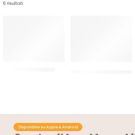
6 risultati
ARIBA BIANCO A PANI
COPERTURA SURROGATO
BIANCO – BOLERO’
CT 4 x 2.5 KG
CT 20 KG
Disponibile su Apple e Android