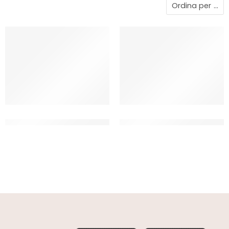
Ordina per
...
IRCA SURROGATO KIRON
IRCA SURROGATO NOBEL
BIANCO
AVORIO
CF 5 KG
CT 2 x 5 KG