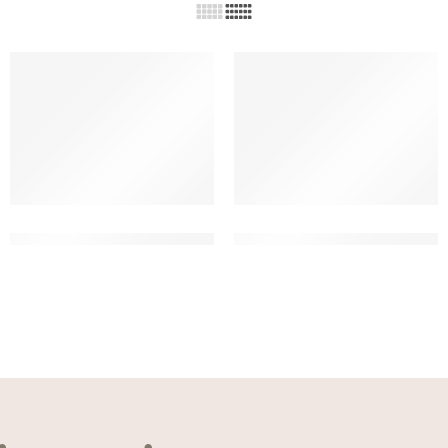
COPERTURA SURROGATO
COPERTURA SURROGATO
BIANCO – CARIBE
BIANCO CENTRAMERICA
CT 20 KG
CT 10 KG