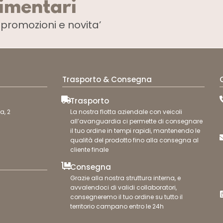
limentari
i
promozioni e novita’
Trasporto & Consegna
Trasporto
a, 2
La nostra flotta aziendale con veicoli
all’avanguardia ci permette di consegnare
il tuo ordine in tempi rapidi, mantenendo le
qualità del prodotto fino alla consegna al
cliente finale
Consegna
Grazie alla nostra struttura interna, e
avvalendoci di validi collaboratori,
consegneremo il tuo ordine su tutto il
territorio campano entro le 24h