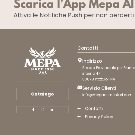
Scarica l’App Mepa A
Attiva le Notifiche Push
per non perdert
Contatti
Indirizzo
Strada Provinciale per Pianur
interno 47
80078 Pozzuoli NA
Servizio Clienti
Catalogo
info@mepaalimentari.com
Contatti
Privacy Policy