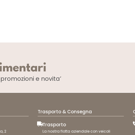
CF 150 PZ
CF 250 PZ
limentari
i
promozioni e novita’
Trasporto & Consegna
Trasporto
a, 2
La nostra flotta aziendale con veicoli