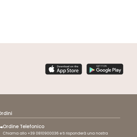
CF 150 PZ
CF 400 PZ
Ordini
Ordine Telefonico
Chiama allo +39 0810900036 e ti risponderà una nostra