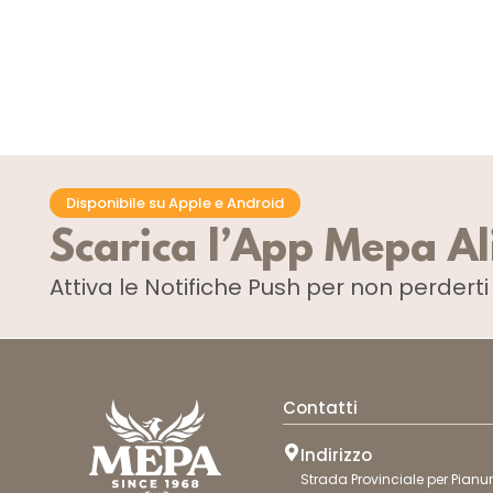
CF 150 PZ
CF 150 PZ
Disponibile su Apple e Android
Scarica l’App Mepa A
Attiva le Notifiche Push
per non perdert
Contatti
Indirizzo
Strada Provinciale per Pianur