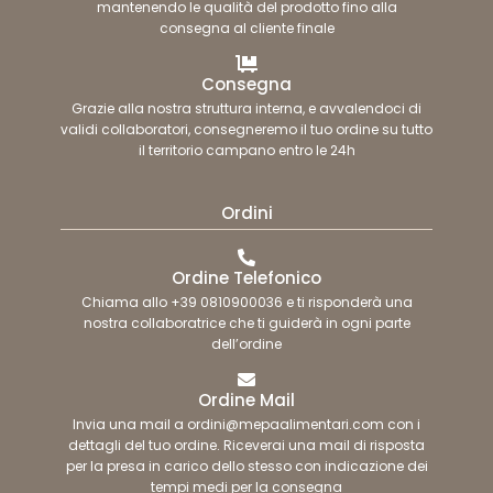
mantenendo le qualità del prodotto fino alla
consegna al cliente finale
Consegna
Grazie alla nostra struttura interna, e avvalendoci di
validi collaboratori, consegneremo il tuo ordine su tutto
il territorio campano entro le 24h
Ordini
Ordine Telefonico
Chiama allo +39 0810900036 e ti risponderà una
nostra collaboratrice che ti guiderà in ogni parte
dell’ordine
Ordine Mail
Invia una mail a ordini@mepaalimentari.com con i
dettagli del tuo ordine. Riceverai una mail di risposta
per la presa in carico dello stesso con indicazione dei
tempi medi per la consegna