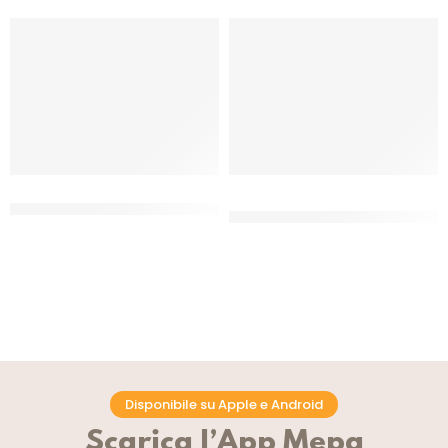
DOBLA CHOCOLATE ROSE
DOBLA CHOCOLATE
WHITE VELVET COD.77790
STRAWBERRY SILHOUETTE COD.
77910
CF 15 PZ
CF 90 PZ
Disponibile su Apple e Android
Scarica l’App Mepa