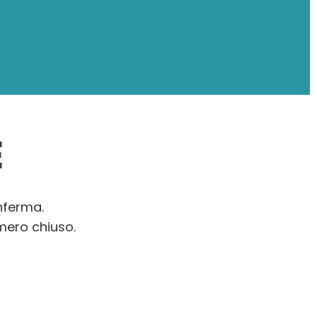
E
onferma.
umero chiuso.