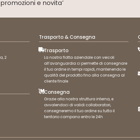
i
promozioni e novita’
Trasporto & Consegna
Trasporto
a, 2
La nostra flotta aziendale con veicoli
all’avanguardia ci permette di consegnare
il tuo ordine in tempi rapidi, mantenendo le
qualità del prodotto fino alla consegna al
cliente finale
Consegna
Grazie alla nostra struttura interna, e
avvalendoci di validi collaboratori,
consegneremo il tuo ordine su tutto il
territorio campano entro le 24h