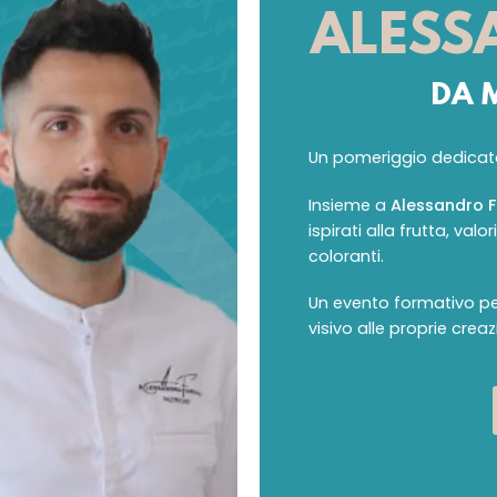
ALESS
DA 
Un pomeriggio dedicato a
Insieme a
Alessandro F
ispirati alla frutta, val
coloranti.
Un evento formativo pe
visivo alle proprie creaz