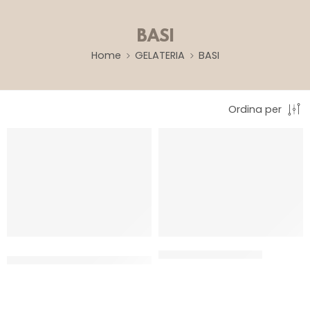
BASI
Home
GELATERIA
BASI
Ordina per
ELENKA VARIEGATO CARAMELLO
JOYQUICK MELA VERDE
SALATO
CT 6 x 1.25 KG
CT 4 x 3 KG