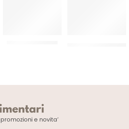
GOLOSITA’ SALAME NAPOLI
SALSICCIA NAPOLI PICCANTE
SV
CF 1.5 KG
CF 4 PZ
limentari
i
promozioni e novita’