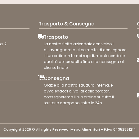
Trasporto & Consegna
Trasporto
a, 2
La nostra flotta aziendale con veicoli
all’avanguardia ci permette di consegnare
il tuo ordine in tempi rapidi, mantenendo le
qualità del prodotto fino alla consegna al
cliente finale
Consegna
Grazie alla nostra struttura interna, e
avvalendoci di validi collaboratori,
consegneremo il tuo ordine su tutto il
territorio campano entro le 24h
Copyright 2026 © All rights Reserved. Mepa Alimentari - P.Iva 04352551214