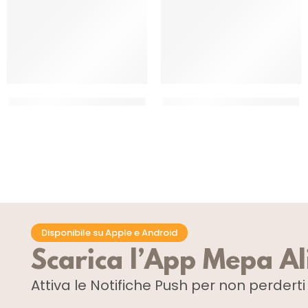
FUSION CICCIOLI DI SUINO 1/4
FUSION CICCIOLI DI SUINO 1/8
CF 4.65 KG
CF 2.38 KG
Disponibile su Apple e Android
Scarica l’App Mepa A
Attiva le Notifiche Push
per non perdert