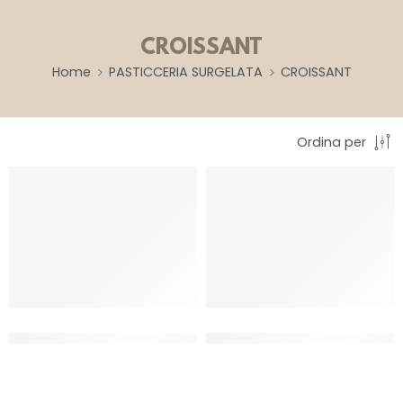
CROISSANT
Home
PASTICCERIA SURGELATA
CROISSANT
Ordina per
CORNETTO NOCCIOLA CURVO
CORNETTO VUOTO CURVO P/F
P/F COD.230149
COD.230146
CT 48 PZ
CT 48 PZ