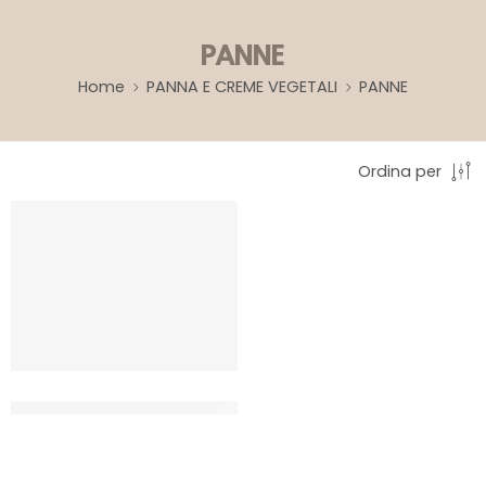
PANNE
Home
PANNA E CREME VEGETALI
PANNE
Ordina per
MASCARPONE UHT TREVALLI
PROF
CT 12 x 1 LT