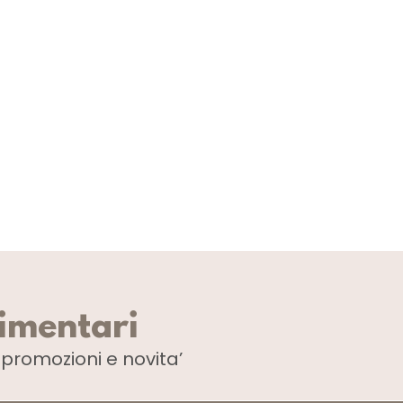
limentari
i
promozioni e novita’