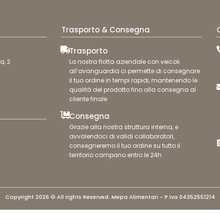
Trasporto & Consegna
Trasporto
a, 2
La nostra flotta aziendale con veicoli
all’avanguardia ci permette di consegnare
il tuo ordine in tempi rapidi, mantenendo le
qualità del prodotto fino alla consegna al
cliente finale
Consegna
Grazie alla nostra struttura interna, e
avvalendoci di validi collaboratori,
consegneremo il tuo ordine su tutto il
territorio campano entro le 24h
Copyright 2026 © All rights Reserved. Mepa Alimentari - P.Iva 04352551214