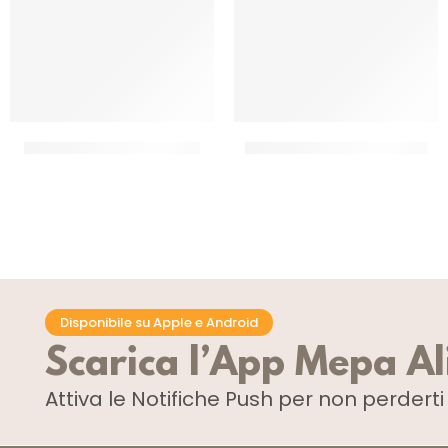
GUANTI NITRILE NERO MIS.L
GUANTI NITRILE NERO MIS.M
CT 10 x 1000 PZ
CT 10 x 1000 PZ
Disponibile su Apple e Android
Scarica l’App Mepa A
Attiva le Notifiche Push
per non perdert