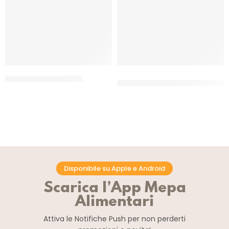
F.FRUIT MANGO A PEZZI
SUCCO DI LIMONE DI SORRENTO
IGP CONGELATO
CT 2 x 2.5 KG
CF 500 GR
Disponibile su Apple e Android
Scarica l’App Mepa
Alimentari
Attiva le Notifiche Push
per non perderti