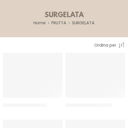
SURGELATA
Home
FRUTTA
SURGELATA
Ordina per
F.FRUIT ANANAS A PEZZI
F.FRUIT LAMPONE INTERO
CT 2 x 2.5 KG
CT 4 x 2.5 KG