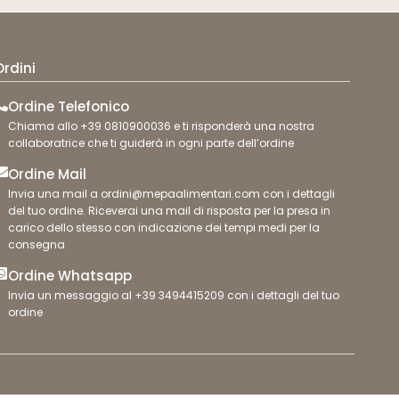
Ordini
Ordine Telefonico
Chiama allo +39 0810900036 e ti risponderà una nostra
collaboratrice che ti guiderà in ogni parte dell’ordine
Ordine Mail
Invia una mail a ordini@mepaalimentari.com con i dettagli
del tuo ordine. Riceverai una mail di risposta per la presa in
carico dello stesso con indicazione dei tempi medi per la
consegna
Ordine Whatsapp
Invia un messaggio al +39 3494415209 con i dettagli del tuo
ordine