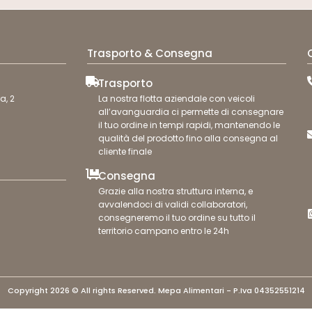
Trasporto & Consegna
Trasporto
a, 2
La nostra flotta aziendale con veicoli
all’avanguardia ci permette di consegnare
il tuo ordine in tempi rapidi, mantenendo le
qualità del prodotto fino alla consegna al
cliente finale
Consegna
Grazie alla nostra struttura interna, e
avvalendoci di validi collaboratori,
consegneremo il tuo ordine su tutto il
territorio campano entro le 24h
Copyright 2026 © All rights Reserved. Mepa Alimentari - P.Iva 04352551214