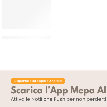
SUICRA’ ZUCCHERO A VELO
VANIGLIATO
CF 5 KG
Disponibile su Apple e Android
Scarica l’App Mepa A
Attiva le Notifiche Push
per non perdert