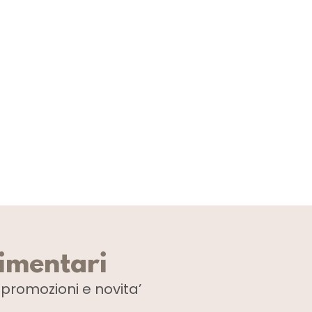
limentari
i
promozioni e novita’