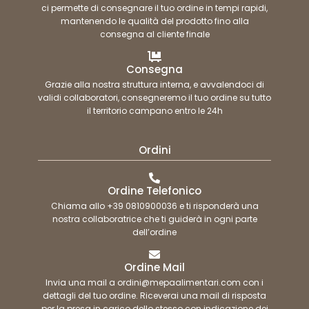
ci permette di consegnare il tuo ordine in tempi rapidi,
mantenendo le qualità del prodotto fino alla
consegna al cliente finale
Consegna
Grazie alla nostra struttura interna, e avvalendoci di
validi collaboratori, consegneremo il tuo ordine su tutto
il territorio campano entro le 24h
Ordini
Ordine Telefonico
Chiama allo +39 0810900036 e ti risponderà una
nostra collaboratrice che ti guiderà in ogni parte
dell’ordine
Ordine Mail
Invia una mail a ordini@mepaalimentari.com con i
dettagli del tuo ordine. Riceverai una mail di risposta
per la presa in carico dello stesso con indicazione dei