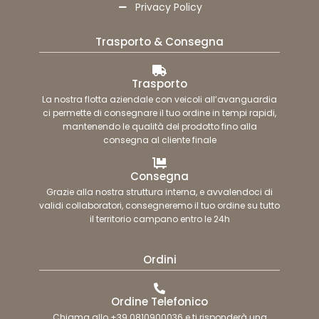
Privacy Policy
Trasporto & Consegna
Trasporto
La nostra flotta aziendale con veicoli all’avanguardia
ci permette di consegnare il tuo ordine in tempi rapidi,
mantenendo le qualità del prodotto fino alla
consegna al cliente finale
Consegna
Grazie alla nostra struttura interna, e avvalendoci di
validi collaboratori, consegneremo il tuo ordine su tutto
il territorio campano entro le 24h
Ordini
Ordine Telefonico
Chiama allo +39 0810900036 e ti risponderà una