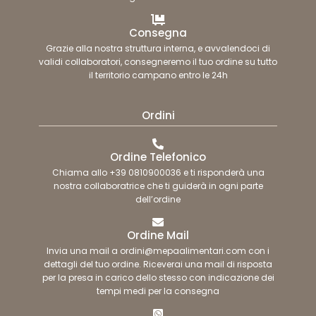
Consegna
Grazie alla nostra struttura interna, e avvalendoci di
validi collaboratori, consegneremo il tuo ordine su tutto
il territorio campano entro le 24h
Ordini
Ordine Telefonico
Chiama allo +39 0810900036 e ti risponderà una
nostra collaboratrice che ti guiderà in ogni parte
dell’ordine
Ordine Mail
Invia una mail a ordini@mepaalimentari.com con i
dettagli del tuo ordine. Riceverai una mail di risposta
per la presa in carico dello stesso con indicazione dei
tempi medi per la consegna