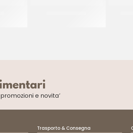
IS
ELDA CREAM CHEESE
DE CE
CF 1.5 KG
limentari
i
promozioni e novita’
Trasporto & Consegna