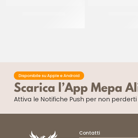
DE CECCO RIGATONI
BONDUELLE MA
CT 24 x 500 GR
CF 3 X 1,87 KG
Disponibile su Apple e Android
Scarica l’App Mepa A
Attiva le Notifiche Push
per non perdert
Contatti