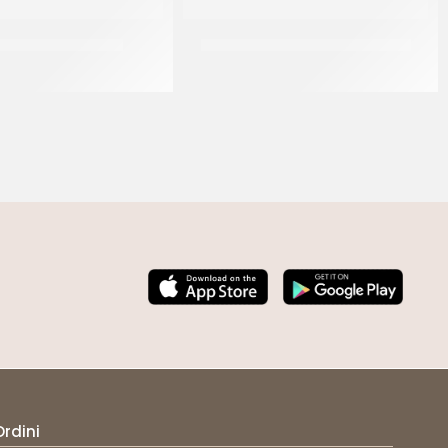
CCO PENNE RIGATE
D’AMICO FUNGHI CHAMPIGNON
CT 24 x 500 GR
CF 6 X 2,4 KG
Ordini