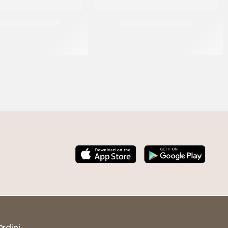
INI STRUTTO NEVE
IRCA TENDER PREMIUM
CT 20 KG
CF 10 KG
Ordini