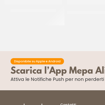
MARTINI MELANGE SF/CR 18 %
MARTINI BURRO PER P
82% SF/CR
CT 5 X 2 KG
CT 5 x 2 KG
Disponibile su Apple e Android
Scarica l’App Mepa A
Attiva le Notifiche Push
per non perdert
Contatti