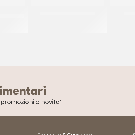
ASTICCERIA
MELANGE ROMEA CREMA 5%
MART
CT 4 x 2.5 KG
limentari
i
promozioni e novita’
Trasporto & Consegna