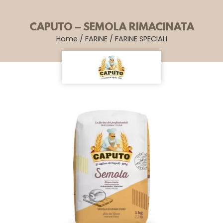
CAPUTO – SEMOLA RIMACINATA
Home
/
FARINE
/
FARINE SPECIALI