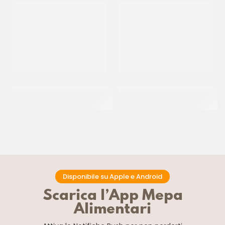
COLORANTE IN POLVERE
COLORANTE IN POLVERE
IDRO CIOCCOLATO
IDRO FUCSIA
CF 25 GR
CF 25 GR
Disponibile su Apple e Android
Scarica l’App Mepa
Alimentari