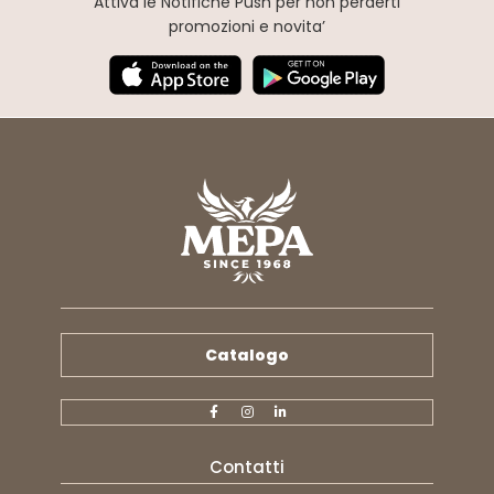
Attiva le Notifiche Push
per non perderti
promozioni e novita’
Catalogo
Contatti