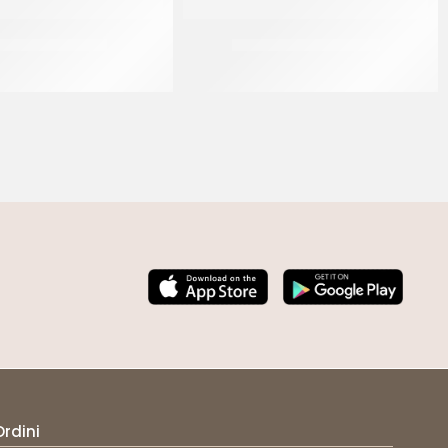
A CREAM CHEESE
BIFFI PESTO GENOVESE
CF 1.5 KG
CF 980 GR
Ordini