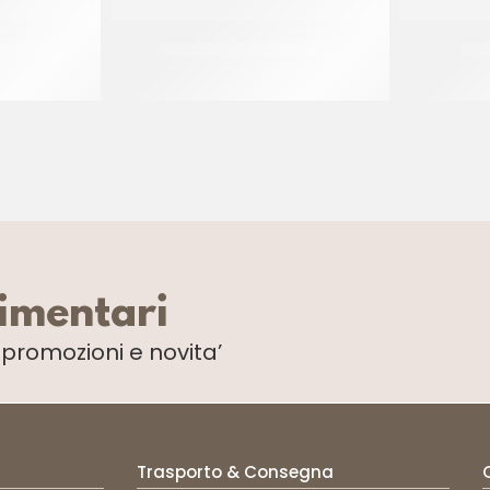
I VETRO
CANONICO CAPICOLLO
ELD
R
(+/- 1.17 KG)
limentari
i
promozioni e novita’
Trasporto & Consegna