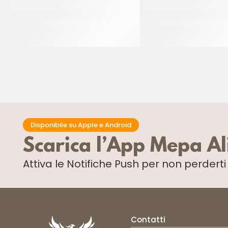
DE CECCO RIGATONI
BONDUELLE BORLOTT
CT 24 x 500 GR
CT 12 X 330 G
Disponibile su Apple e Android
Scarica l’App Mepa A
Attiva le Notifiche Push
per non perdert
Contatti