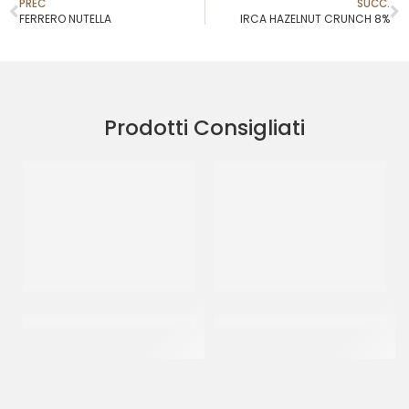
PREC
SUCC.
FERRERO NUTELLA
IRCA HAZELNUT CRUNCH 8%
Prodotti Consigliati
IRCA CHOCOSMART
IRCA CUKICREAM GIANDUIA
CIOCCOLATO BIANCO
INDUSTRY
CF 5 KG
CF 24 KG