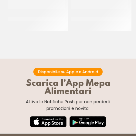
IRCA CHOCOSMART
IRCA CUKICREAM GIANDUIA
CARAMEL CRUMBLE
INDUSTRY
CF 5 KG
CF 24 KG
Disponibile su Apple e Android
Scarica l’App Mepa
Alimentari
Attiva le Notifiche Push
per non perderti
promozioni e novita’