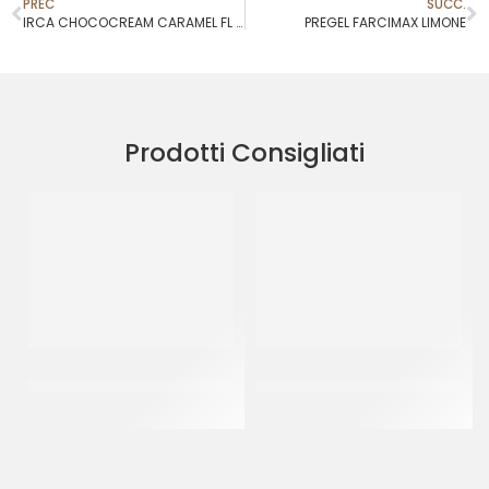
PREC
SUCC.
IRCA CHOCOCREAM CARAMEL FL DE SEL SAP
PREGEL FARCIMAX LIMONE
Prodotti Consigliati
IRCA COVERDECOR WHITE
IRCA CREMIRCA
CHOCOLATE
CIOCCOLATO
CF 3 KG
CF 6 KG