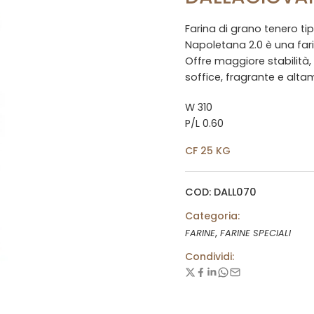
Farina di grano tenero tip
Napoletana 2.0 è una fari
Offre maggiore stabilità,
soffice, fragrante e altam
W 310
P/L 0.60
CF 25 KG
COD: DALL070
Categoria:
,
FARINE
FARINE SPECIALI
Condividi: