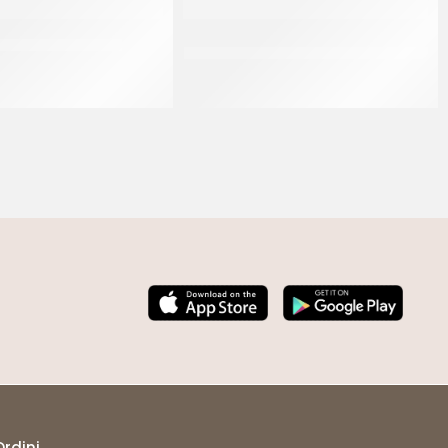
O – FARINA 0 ARIA
CASILLO FARINA TIPO 0PL FLOUR
YELLOW
CF 25 KG
CF 25 KG
Ordini