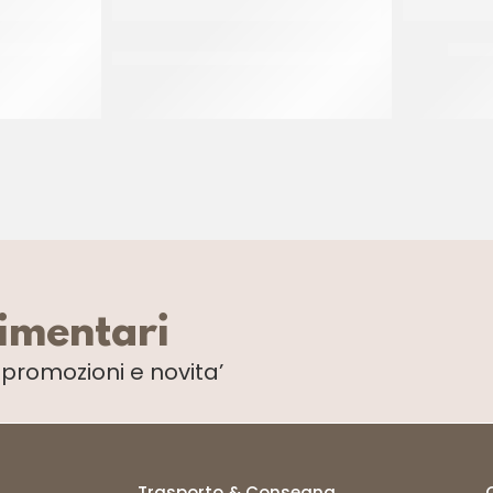
CCO MAGNUM
CASILLO FARINA TIPO 00 BASE FLOUR
CAPUT
BLU
CF 25 KG
limentari
i
promozioni e novita’
Trasporto & Consegna