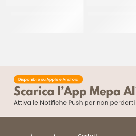
PIVETTI FARINA MANITOBA ROMA
PIVETTI FARINA 0 FIO
CF 25 KG
CF 25 KG
Disponibile su Apple e Android
Scarica l’App Mepa A
Attiva le Notifiche Push
per non perdert
Contatti