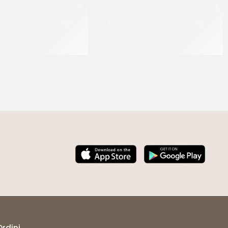
 CARCIOFI A SPICCHI
CANONICO PANCETTA TESA
CF 6 X 2,55 KG
(+/- 1.90)
Ordini