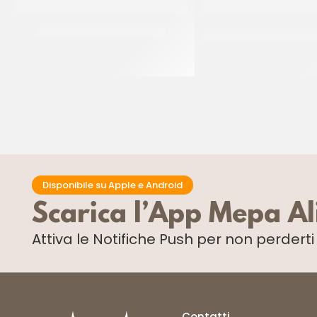
BONDUELLE PISELLI IN VETRO
D’AMICO CARCIOFI TAG
RINFUSA
CT 12 x 580 GR
CF 2 X 1,6 KG
Disponibile su Apple e Android
Scarica l’App Mepa A
Attiva le Notifiche Push
per non perdert
Contatti