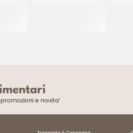
LIATI ALLA
CANONICO SALAME PICCANTE
D’AMICO
(+/- 0.60 KG)
limentari
i
promozioni e novita’
Trasporto & Consegna