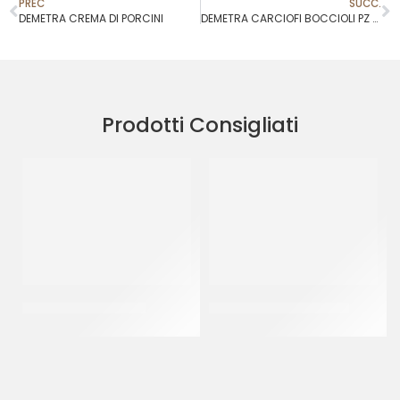
PREC
SUCC.
DEMETRA CREMA DI PORCINI
DEMETRA CARCIOFI BOCCIOLI PZ 2,4 KG
Prodotti Consigliati
DE CECCO RIGATONI
CANONICO CAPICOLLO
CT 24 x 500 GR
(+/- 1.17 KG)