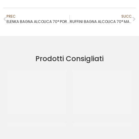
PREC
SUCC.
ELENKA BAGNA ALCOLICA 70° PORTO CARIBE RISERVA
RUFFINI BAGNA ALCOLICA 70° MANDARINO
Prodotti Consigliati
RUFFINI BAGNA AROMA
RUFFINI BAGNA
PANNA RHUM 70°
MARASCHINO RETAIL
CF 2 LT
CF 1 LT