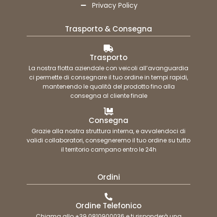
Privacy Policy
Trasporto & Consegna
Trasporto
La nostra flotta aziendale con veicoli all’avanguardia
ci permette di consegnare il tuo ordine in tempi rapidi,
mantenendo le qualità del prodotto fino alla
consegna al cliente finale
Consegna
Grazie alla nostra struttura interna, e avvalendoci di
validi collaboratori, consegneremo il tuo ordine su tutto
il territorio campano entro le 24h
Ordini
Ordine Telefonico
Chiama allo +39 0810900036 e ti risponderà una