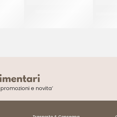
GRANDI
RISPO FRITTATINE MIGNON
TERMINI
CF 2.5 KG
limentari
i
promozioni e novita’
Trasporto & Consegna