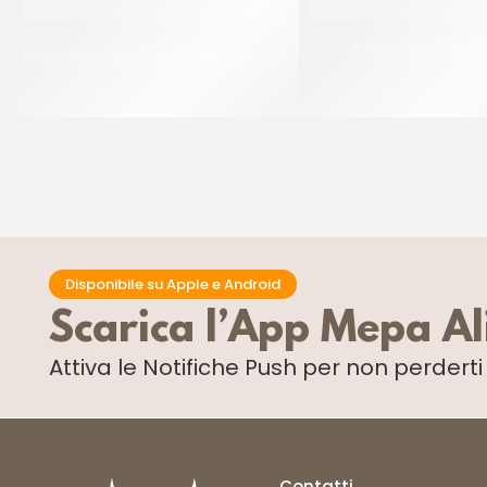
MC CAIN PATATE STEAK HOUSE
RISPO FRITTATINE 
TAGLIO 9/18
CT 2 x 2.5 KG
CT 5 x 2.5 KG
Disponibile su Apple e Android
Scarica l’App Mepa A
Attiva le Notifiche Push
per non perdert
Contatti