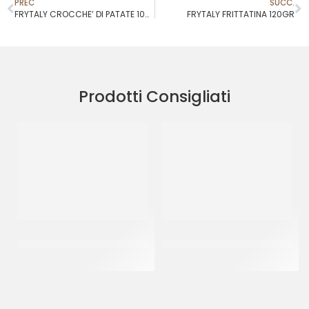
PREC
SUCC.
FRYTALY CROCCHE’ DI PATATE 100GR
FRYTALY FRITTATINA 120GR
Prodotti Consigliati
TERMINI ARANCINI FRITTI AL
PAC GEL RUSTICI ASSORTITI
RAGU’
MIGNON 27GR
CT 40 x 225 GR
CT 6 x 27 GR