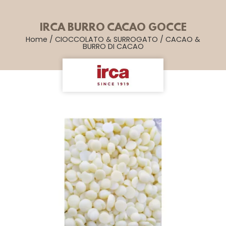
IRCA BURRO CACAO GOCCE
Home
/
CIOCCOLATO & SURROGATO
/
CACAO &
BURRO DI CACAO