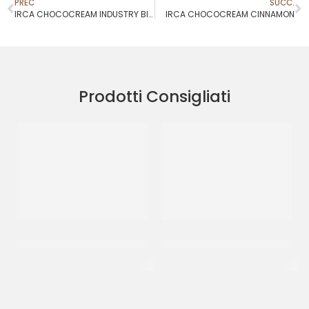
PREC
SUCC.
IRCA CHOCOCREAM INDUSTRY BIANCO
IRCA CHOCOCREAM CINNAMON
Prodotti Consigliati
IRCA CHOCOSMART
IRCA COVERDECOR WHITE
CARAMEL CRUMBLE
CHOCOLATE
CF 5 KG
CF 3 KG