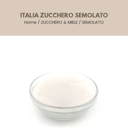
ITALIA ZUCCHERO SEMOLATO
Home
/
ZUCCHERO & MIELE
/
SEMOLATO