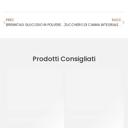
PREC
SUCC.
BRENNTAG GLUCOSIO IN POLVERE 30 DE
ZUCCHERO DI CANNA INTEGRALE MAURITIUS
Prodotti Consigliati
GOURMET LINE MIELE
PININPERO DOLCIFICANTE
ITALIANO LIQUIDO
BOX 150 PZ