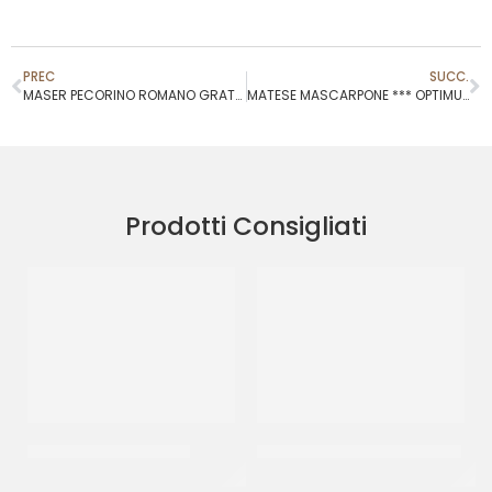
PREC
SUCC.
MASER PECORINO ROMANO GRATTUGIATO
MATESE MASCARPONE *** OPTIMUS***
Prodotti Consigliati
BIFFI PESTO GENOVESE
BONDUELLE BORLOTTI VETRO
CF 980 GR
CT 12 X 330 GR