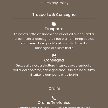
Privacy Policy
Trasporto & Consegna
Trasporto
La nostra flotta aziendale con veicoli all’avanguardia
ci permette di consegnare il tuo ordine in tempi rapidi,
mantenendo le qualità del prodotto fino alla
consegna al cliente finale
Consegna
Grazie alla nostra struttura interna, e avvalendoci di
validi collaboratori, consegneremo il tuo ordine su tutto
il territorio campano entro le 24h
Ordini
Ordine Telefonico
Chiama allo +39 0810900036 e ti risponderà una