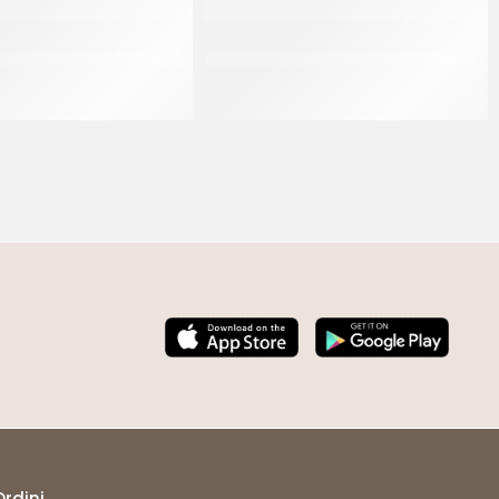
TATO PER SEMIFREDDI H
SCHNEIDER BECCUCCIO FORO A
30 MM
STELLA MM 8
CF 200 MT
Ordini