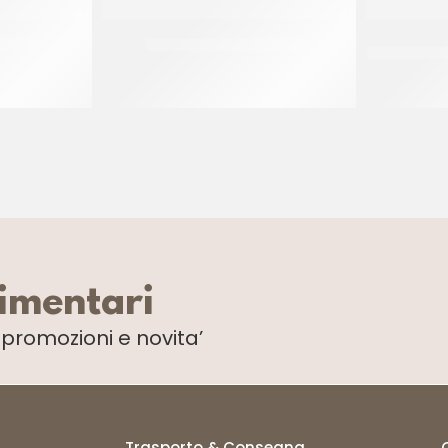
80X40
RUOTO PASTIERA 52 CM
NASTRO ACE
Z
limentari
i
promozioni e novita’
Trasporto & Consegna