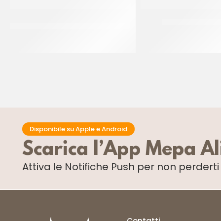
NASTRO ACETATO PER SEMIFREDDI H
STAMPO PLUMPY 
50 MM
CT 600 x 50 P
CF 200 MT
Disponibile su Apple e Android
Scarica l’App Mepa A
Attiva le Notifiche Push
per non perdert
Contatti